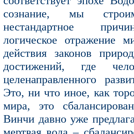
соответствует эпохе Вод
сознание, мы строи
нестандартное причин
логическое отражение м
действия законов прир
достижений, где чело
целенаправленного разв
Это, ни что иное, как тор
мира, это сбалансирова
Винчи давно уже предлаг
мертвая вода
–
сбалансир