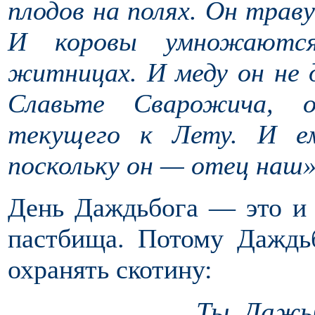
плодов на полях. Он траву
И коровы умножаютс
житницах. И меду он не 
Славьте Сварожича, 
текущего к Лету. И е
поскольку он — отец наш» 
День Даждьбога — это и 
пастбища. Потому Даждь
охранять скотину:
Ты, Дажь