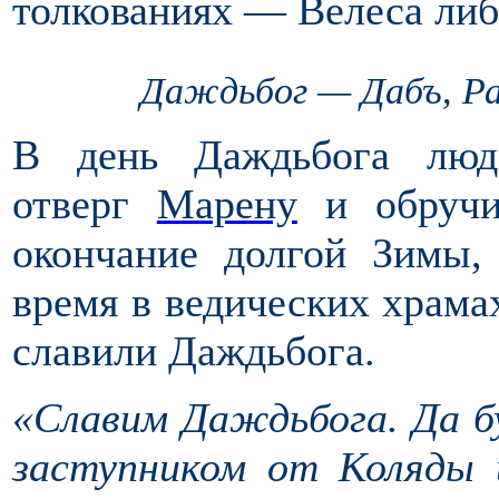
толкованиях — Велеса либ
Даждьбог — Дабъ, Ра
В день Даждьбога люд
отверг
Марену
и обручи
окончание долгой Зимы,
время в ведических храма
славили Даждьбога.
«Славим Даждьбога. Да б
заступником от Коляды 