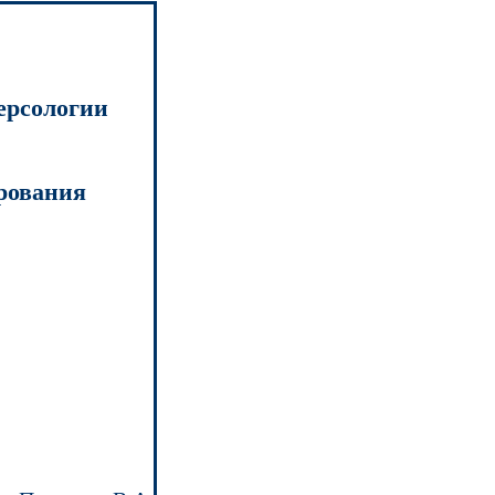
ерсологии
рования