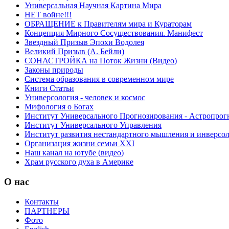
Универсальная Научная Картина Мира
НЕТ войне!!!
ОБРАЩЕНИЕ к Правителям мира и Кураторам
Концепция Мирного Сосуществования. Манифест
Звездный Призыв Эпохи Водолея
Великий Призыв (А. Бейли)
СОНАСТРОЙКА на Поток Жизни (Видео)
Законы природы
Система образования в современном мире
Книги Статьи
Универсология - человек и космос
Мифология о Богах
Институт Универсального Прогнозирования - Астропрог
Институт Универсального Управления
Институт развития нестандартного мышления и инверсо
Организация жизни семьи XXI
Наш канал на ютубе (видео)
Храм русского духа в Америке
О нас
Контакты
ПАРТНЕРЫ
Фото