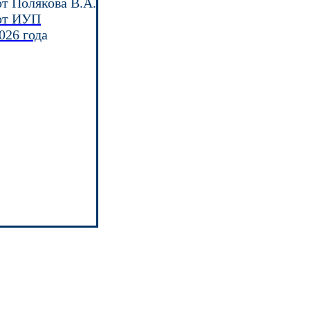
т Полякова В.А.
т ИУП
026 год
а