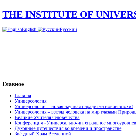
THE INSTITUTE OF UNIVE
English
Русский
Главное
Главная
Универсология
Универсология – новая научная парадигма новой эпохи!
Универсология – взгляд человека на мир глазами Природ
Великие Учителя человечества
Конференция «Универсально-интегральное многоуровнев
Духовные путешествия во времени и пространстве
Звёздный Храм Вселенной